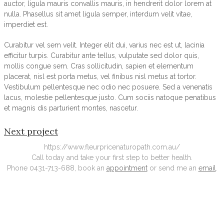
auctor, ligula mauris convallis mauris, in hendrerit dolor lorem at
nulla. Phasellus sit amet ligula semper, interdum velit vitae,
imperdiet est.
Curabitur vel sem velit. Integer elit dui, varius nec est ut, lacinia
efficitur turpis. Curabitur ante tellus, vulputate sed dolor quis,
mollis congue sem. Cras sollicitudin, sapien et elementum
placerat, nisl est porta metus, vel finibus nisl metus at tortor.
Vestibulum pellentesque nec odio nec posuere. Sed a venenatis
lacus, molestie pellentesque justo. Cum sociis natoque penatibus
et magnis dis parturient montes, nascetur.
Next project
https://www.fleurpricenaturopath.com.au/
Call today and take your first step to better health.
Phone 0431-713-688, book an
appointment
or send me an
email
.